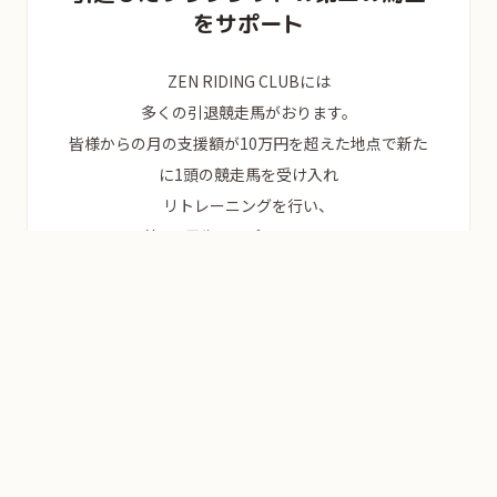
をサポート
ZEN RIDING CLUBには
多くの引退競走馬がおります。
皆様からの
月の支援額が10万円を超えた地点で
新た
に1頭の競走馬を受け入れ
リトレーニングを行い、
第2の馬生をサポートします。
皆様からいただいた支援金は、馬の餌代
装蹄、治療費に充てられます。